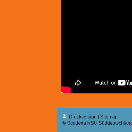
Druckversion
|
Sitemap
© Scuderia NSU Süddeutschland